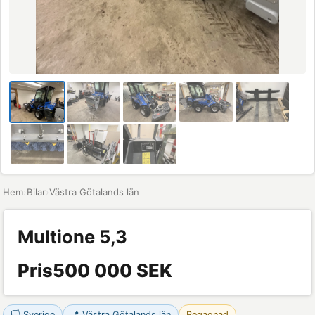
Hem
›
Bilar
›
Västra Götalands län
Multione 5,3
Pris
500 000 SEK
🏳 Sverige
📍 Västra Götalands län
Begagnad